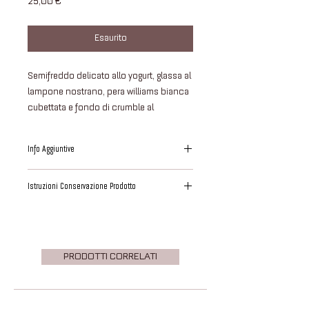
Prezzo
25,00 €
Esaurito
Semifreddo delicato allo yogurt, glassa al
lampone nostrano, pera williams bianca
cubettata e fondo di crumble al
caramello.
Info Aggiuntive
Questo dessert è interamente preparato,
Istruzioni Conservazione Prodotto
assemblato e infine decorato presso i
nostri laboratori.
Il prodotto ha lasciato i nostri laboratori
Abbiamo utilizzato materie prime
perfettamente congelato ad una
freschissime da noi selezionate.
temperatura idonea pari a -18°C.
La tabella ingredienti è sempre
PRODOTTI CORRELATI
Si consiglia di far scongelare il dolce:
visionabile presso la nostra sede.
- IN FRIGORIFERO (temperatura intesa
4°C) per un tempo di circa 2/3 ore in
base alla dimensione;