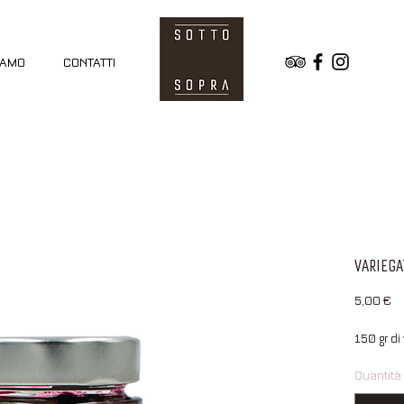
IAMO
CONTATTI
VARIEG
Pr
5,00 €
150 gr di
Quantità