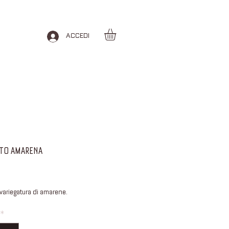
ACCEDI
ATO AMARENA
ezzo
 variegatura di amarene.
*