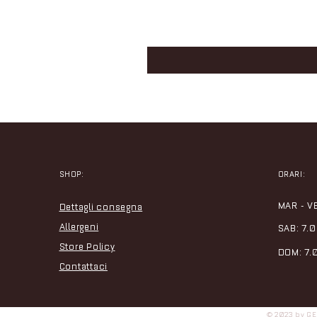
SHOP:
ORARI:
MAR - VE
Dettagli consegna
Allergeni
SAB: 7.0
Store Policy
DOM: 7.
Contattaci
© 2023 by G