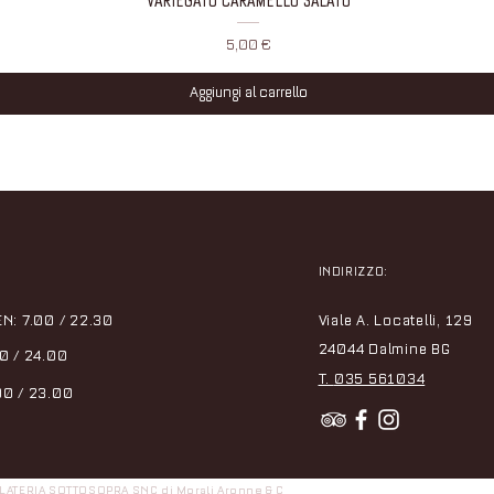
VARIEGATO CARAMELLO SALATO
Prezzo
5,00 €
Aggiungi al carrello
INDIRIZZO:
N: 7.00 / 22.30
Viale A. Locatelli, 129
24044 Dalmine BG
0 / 24.00
T.
035 561034
00 / 23.00
ELATERIA SOTTOSOPRA SNC di Morali Aronne & C