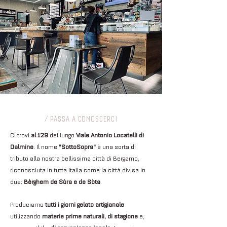
/ PASSA A CONOSCERCI
Ci trovi
al 129
del lungo
Viale Antonio Locatelli di
Dalmine
. Il nome
"SottoSopra"
è una sorta di
tributo alla nostra bellissima città di Bergamo,
riconosciuta in tutta Italia come la città divisa in
due:
Bèrghem de Sùra e de Sòta
.
Produciamo
tutti i giorni gelato artigianale
utilizzando
materie prime naturali, di stagione
e,