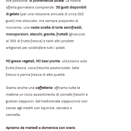
ove possibile,
di provenienza locale
. La nostra
offerta giornaliera comprende:
30 gusti disponibili
di gelato
(per una rotazione annuale di circa 150
gusti) mai stoccato, ma sempre preparato al
momento; una
vasta scelta di torte semifreddi,
monoporzioni, stecchi, granite, fruttelli
(ghiaccioli
al 35% di frutta fresca) e tanti altri prodotti
artigianali per soddisfare tutti i palati.
NO grassi vegetali, NO basi pronte
: utilizziamo solo
frutta fresca, uova fresche pastorizzate, latte
fresco e panna fresca di alta qualità.
Siamo anche una
caffetteria
: offriamo tutte le
mattine un ricco assortimento di cornetti freschi e
gustosi cappucci, dal tradizionale cappuccino con
cacao agli inediti con liquirizia, zenzero o
cannella.
Apriamo da martedì a domenica con orario