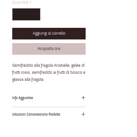
Quantità
*
Aggiungi al carrello
Acquista ora
Semifreddo alla fragola Anabelle, gelée di
frutti rossi, semifreddo ai frutti di bosco e
glassa alla fragola.
Info Aggiuntive
Questo dessert è interamente preparato,
Istruzioni Conservazione Prodotto
assemblato e infine decorato presso i
nostri laboratori.
Il prodotto ha lasciato i nostri laboratori
Abbiamo utilizzato materie prime
perfettamente congelato ad una
freschissime da noi selezionate.