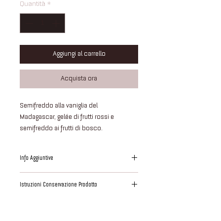
Quantità
*
Aggiungi al carrello
Acquista ora
Semifreddo alla vaniglia del
Madagascar, gelée di frutti rossi e
semifreddo ai frutti di bosco.
Info Aggiuntive
Questo dessert è interamente preparato,
Istruzioni Conservazione Prodotto
assemblato e infine decorato presso i
nostri laboratori.
Il prodotto ha lasciato i nostri laboratori
Abbiamo utilizzato materie prime
perfettamente congelato ad una
freschissime da noi selezionate.