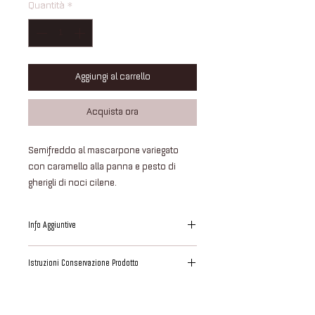
Quantità
*
Aggiungi al carrello
Acquista ora
Semifreddo al mascarpone variegato
con caramello alla panna e pesto di
gherigli di noci cilene.
Info Aggiuntive
Questo dessert è interamente preparato,
Istruzioni Conservazione Prodotto
assemblato e infine decorato presso i
nostri laboratori.
Il prodotto ha lasciato i nostri laboratori
Abbiamo utilizzato materie prime
perfettamente congelato ad una
freschissime da noi selezionate.